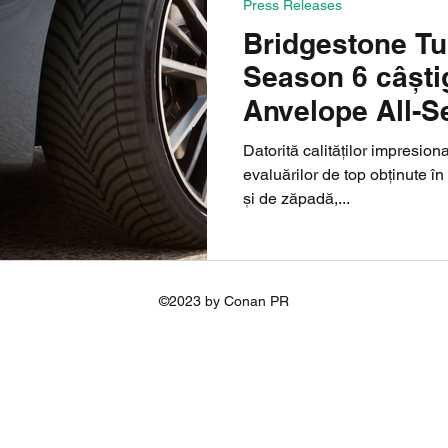
Press Releases
Bridgestone Tu
Season 6 câștig
Anvelope All-S
SUV-uri 2023
Datorită calităților impresion
evaluărilor de top obținute în
și de zăpadă,...
©2023 by Conan PR