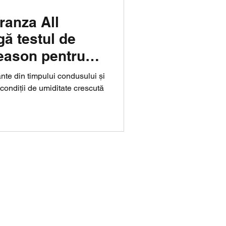
ranza All
ă testul de
eason pentru
ante din timpului condusului și
 condiții de umiditate crescută