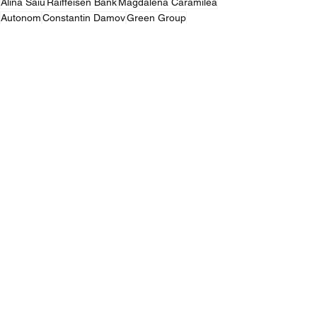
Alina Saiu
Raiffeisen Bank
Magdalena Caramilea
Autonom
Constantin Damov
Green Group
Alexandru Laibăr
CERC
Luminița Roșca
Stratos
event planning
Press Releases
See All
Recent Posts