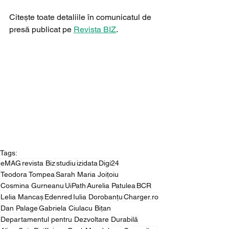
Citește toate detaliile în comunicatul de 
presă publicat pe 
Revista BIZ
.
Tags:
eMAG
revista Biz
studiu
izidata
Digi24
Teodora Tompea
Sarah Maria Joițoiu
Cosmina Gurneanu
UiPath
Aurelia Patulea
BCR
Lelia Mancaș
Edenred
Iulia Dorobanțu
Charger.ro
Dan Palage
Gabriela Ciulacu Bițan
Departamentul pentru Dezvoltare Durabilă