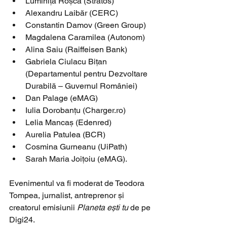
Luminița Roșca (Stratos)
Alexandru Laibăr (CERC)
Constantin Damov (Green Group)
Magdalena Caramilea (Autonom)
Alina Saiu (Raiffeisen Bank)
Gabriela Ciulacu Bițan 
(Departamentul pentru Dezvoltare 
Durabilă – Guvernul României)
Dan Palage (eMAG)
Iulia Dorobanțu (Charger.ro) 
Lelia Mancaș (Edenred)
Aurelia Patulea (BCR)
Cosmina Gurneanu (UiPath)
Sarah Maria Joițoiu (eMAG).
Evenimentul va fi moderat de Teodora 
Tompea, jurnalist, antreprenor și 
creatorul emisiunii 
Planeta ești tu
 de pe 
Digi24.