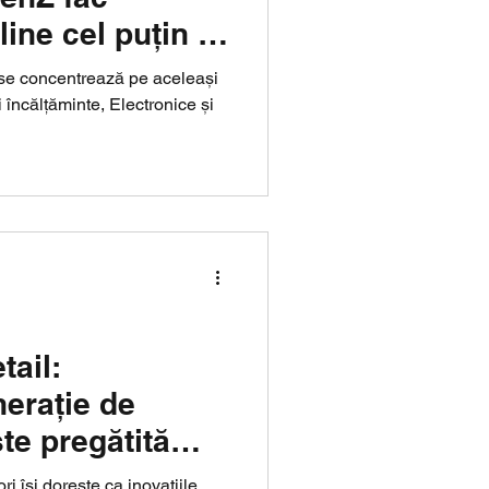
ine cel puțin o
s se concentrează pe aceleași
i încălțăminte, Electronice și
tail:
erație de
te pregătită
 își dorește ca inovațiile