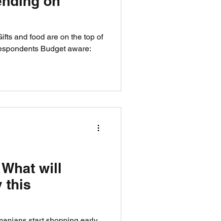
nding on
Gifts and food are on the top of
 respondents Budget aware:
 What will
 this
anians start shopping early