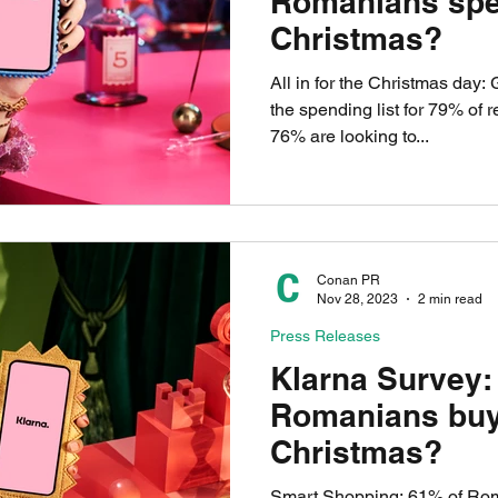
Romanians spe
Christmas?
All in for the Christmas day: 
the spending list for 79% of
76% are looking to...
Conan PR
Nov 28, 2023
2 min read
Press Releases
Klarna Survey:
Romanians buy
Christmas?
Smart Shopping: 61% of Rom