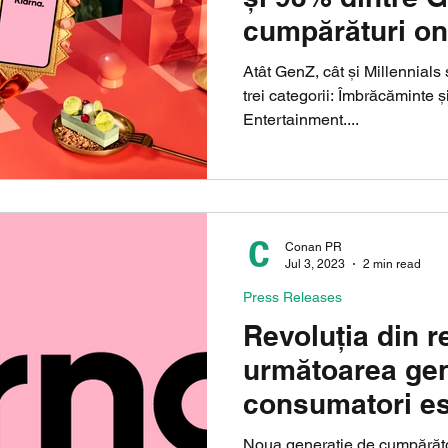
cumpărături onl
dată pe lună
Atât GenZ, cât și Millennial
trei categorii: Îmbrăcăminte ș
Entertainment....
Conan PR
Jul 3, 2023
2 min read
Press Releases
Revoluția din re
următoarea gen
consumatori es
pentru AI
Noua generație de cumpărători