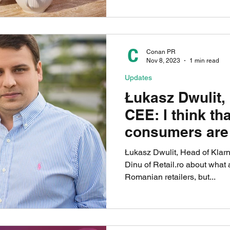
Conan PR
Nov 8, 2023
1 min read
Updates
Łukasz Dwulit,
CEE: I think t
consumers are 
the benefits
Łukasz Dwulit, Head of Klar
Dinu of Retail.ro about what 
Romanian retailers, but...