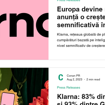
Press Releases
Europa devine 
anunță o creșt
semnificativă î
din Europa
Klarna, rețeaua globală de plă
cumpărături bazată pe intelig
nivel semnificativ de creștere.
Conan PR
Aug 2, 2023
2 min read
Press Releases
Klarna: 83% din
și 93% dintre 