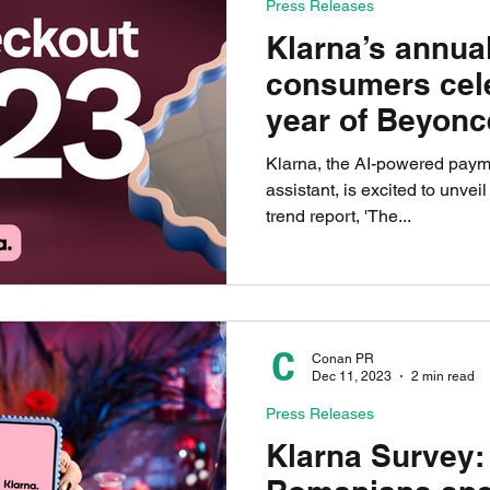
Press Releases
Klarna’s annual
consumers cele
year of Beyoncé
and Barbie
Klarna, the AI-powered pay
assistant, is excited to unvei
trend report, 'The...
Conan PR
Dec 11, 2023
2 min read
Press Releases
Klarna Survey