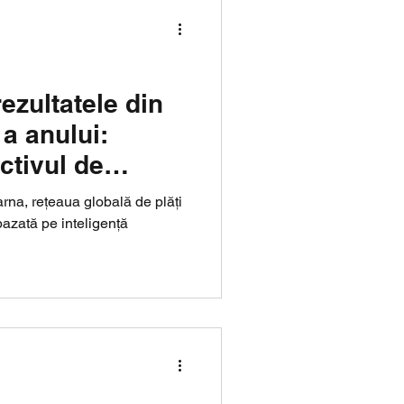
ezultatele din
a anului:
ctivul de
na, rețeaua globală de plăți
bazată pe inteligență