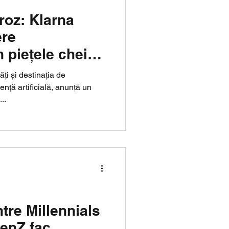
roz: Klarna
ere
n piețele cheie
ți și destinația de
ență artificială, anunță un
..
tre Millennials
GenZ fac